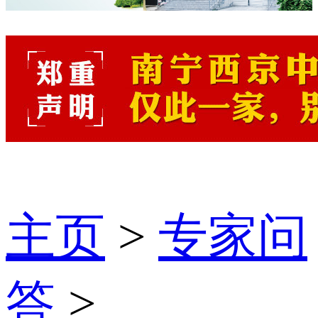
主页
>
专家问
答
>