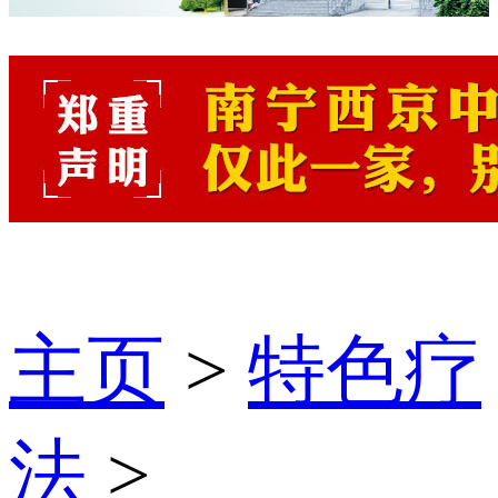
主页
>
特色疗
法
>